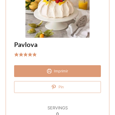
Pavlova
Imprimir
Pin
SERVINGS
0