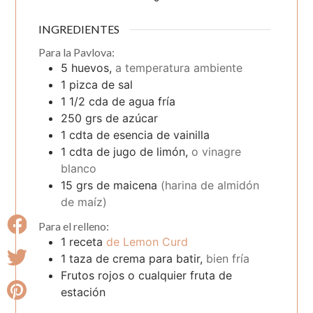
INGREDIENTES
Para la Pavlova:
5
huevos,
a temperatura ambiente
1
pizca
de sal
1 1/2
cda
de agua fría
250
grs
de azúcar
1
cdta
de esencia de vainilla
1
cdta
de jugo de limón,
o vinagre
blanco
15
grs
de maicena
(harina de almidón
de maíz)
Para el relleno:
1
receta
de Lemon Curd
1
taza
de crema para batir,
bien fría
Frutos rojos o cualquier fruta de
estación