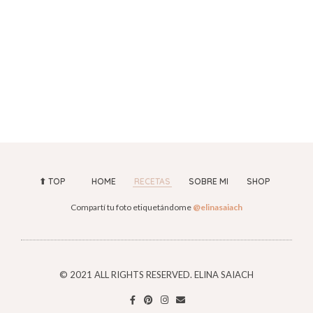
⬆︎ TOP
HOME
RECETAS
SOBRE MI
SHOP
Compartí tu foto etiquetándome
@elinasaiach
© 2021 ALL RIGHTS RESERVED. ELINA SAIACH