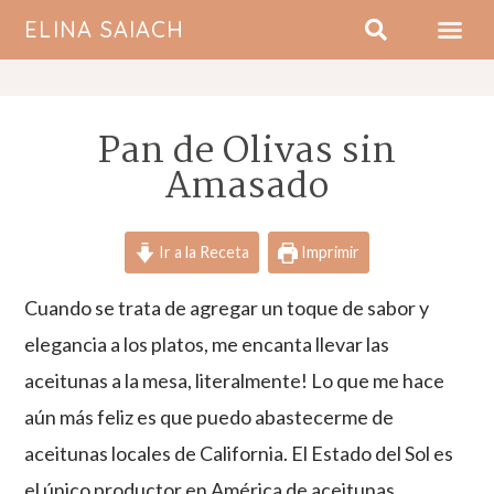
ELINA SAIACH
SOBRE MI
Pan de Olivas sin
Amasado
Ir a la Receta
Imprimir
Cuando se trata de agregar un toque de sabor y
elegancia a los platos, me encanta llevar las
aceitunas a la mesa, literalmente! Lo que me hace
aún más feliz es que puedo abastecerme de
aceitunas locales de California. El Estado del Sol es
el único productor en América de aceitunas