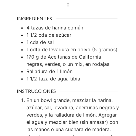
0
INGREDIENTES
4
tazas
de harina común
1 1/2
cda
de azúcar
1
cda
de sal
1
cdta
de levadura en polvo
(5 gramos)
170
g
de Aceitunas de California
negras, verdes, o un mix, en rodajas
Ralladura de 1 limón
1 1/2
taza
de agua tibia
INSTRUCCIONES
En un bowl grande, mezclar la harina,
azúcar, sal, levadura, aceitunas negras y
verdes, y la ralladura de limón. Agregar
el agua y mezclar bien (sin amasar) con
las manos o una cuchara de madera.