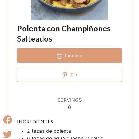
Polenta con Champiñones
Salteados
Imprimir
Pin
SERVINGS
0
INGREDIENTES
2
tazas
de polenta
6
tazas
de agua o leche, y caldo