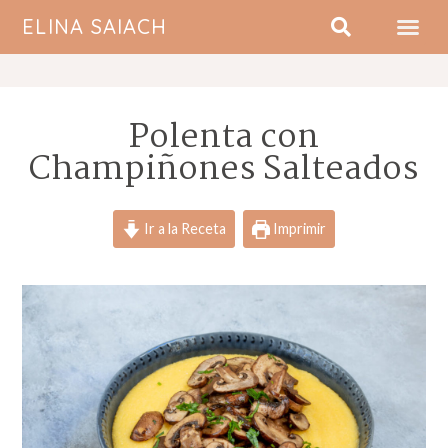
ELINA SAIACH
SOBRE MI
Polenta con
Champiñones Salteados
Ir a la Receta
Imprimir