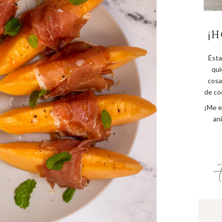
¡H
Ésta
qui
cosa
de coc
¡Me e
an