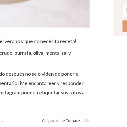
el verano y que no necesita receta!
rudo, burrata, oliva, menta, sal y
do después no se olviden de ponerle
omentario! Me encanta leer y responder
Instagram pueden etiquetar sus fotos a
Roulade de Merengue con Curd de Limón y Frutos Rojos
Carpaccio de Tomate