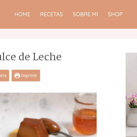
HOME
RECETAS
SOBRE MI
SHOP
ulce de Leche
ceta
Imprimir