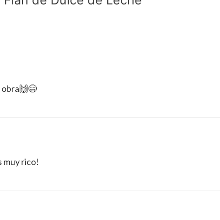
a obra🙌😄
 muy rico!