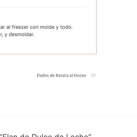
evar al freezer con molde y todo.
r, y desmoldar.
Dados de Batata al Horno
“Flan de Dulce de Leche”