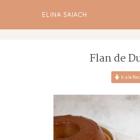
ELINA SAIACH
Flan de D
Ir a la Re