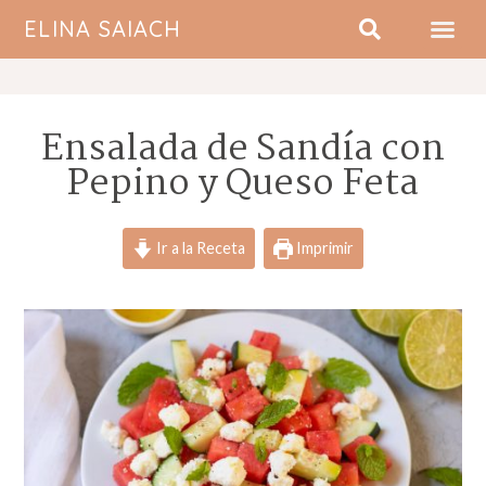
ELINA SAIACH
SOBRE MI
Ensalada de Sandía con
Pepino y Queso Feta
Ir a la Receta
Imprimir