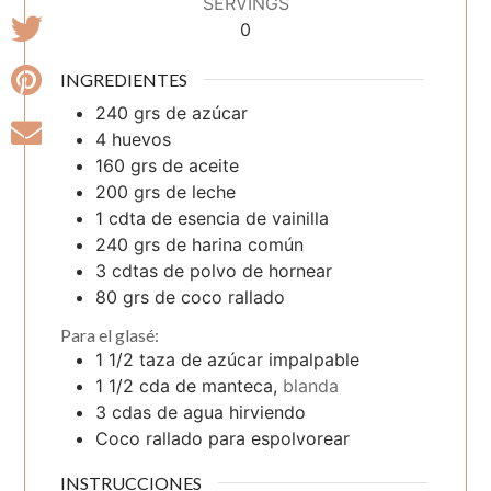
SERVINGS
0
INGREDIENTES
240
grs
de azúcar
4
huevos
160
grs
de aceite
200
grs
de leche
1
cdta
de esencia de vainilla
240
grs
de harina común
3
cdtas
de polvo de hornear
80
grs
de coco rallado
Para el glasé:
1 1/2
taza
de azúcar impalpable
1 1/2
cda
de manteca,
blanda
3
cdas
de agua hirviendo
Coco rallado para espolvorear
INSTRUCCIONES