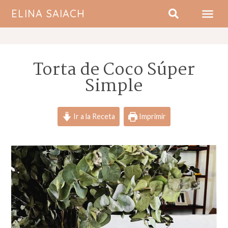
ELINA SAIACH
SOBRE MI
Torta de Coco Súper
Simple
Ir a la Receta
Imprimir