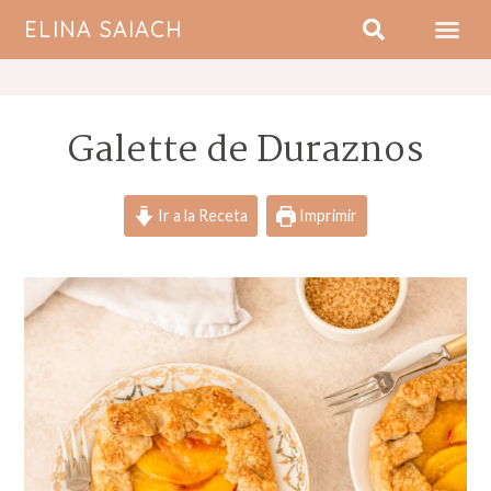
ELINA SAIACH
SOBRE MI
Galette de Duraznos
Ir a la Receta
Imprimir