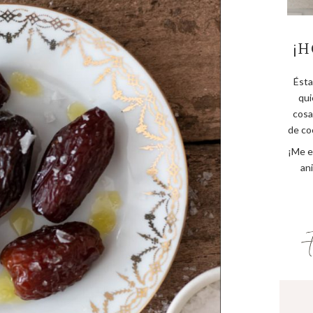
¡H
Ésta
qui
cosa
de coc
¡Me e
an