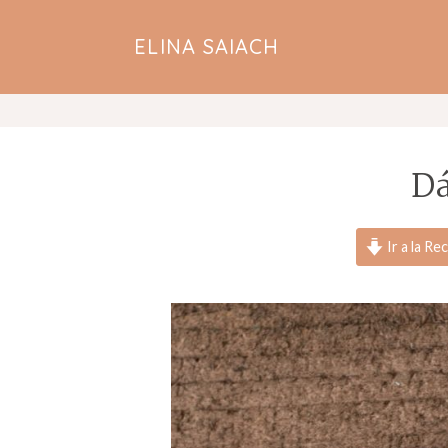
ELINA SAIACH
Dá
Ir a la Re